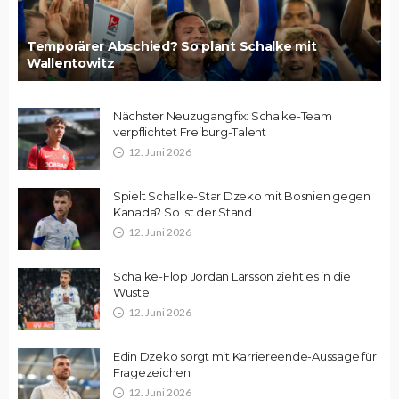
Temporärer Abschied? So plant Schalke mit
Wallentowitz
Nächster Neuzugang fix: Schalke-Team
verpflichtet Freiburg-Talent
12. Juni 2026
Spielt Schalke-Star Dzeko mit Bosnien gegen
Kanada? So ist der Stand
12. Juni 2026
Schalke-Flop Jordan Larsson zieht es in die
Wüste
12. Juni 2026
Edin Dzeko sorgt mit Karriereende-Aussage für
Fragezeichen
12. Juni 2026