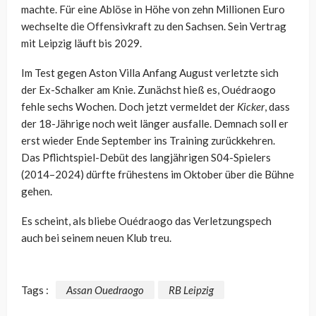
machte. Für eine Ablöse in Höhe von zehn Millionen Euro
wechselte die Offensivkraft zu den Sachsen. Sein Vertrag
mit Leipzig läuft bis 2029.
Im Test gegen Aston Villa Anfang August verletzte sich
der Ex-Schalker am Knie. Zunächst hieß es, Ouédraogo
fehle sechs Wochen. Doch jetzt vermeldet der
Kicker
, dass
der 18-Jährige noch weit länger ausfalle. Demnach soll er
erst wieder Ende September ins Training zurückkehren.
Das Pflichtspiel-Debüt des langjährigen S04-Spielers
(2014–2024) dürfte frühestens im Oktober über die Bühne
gehen.
Es scheint, als bliebe Ouédraogo das Verletzungspech
auch bei seinem neuen Klub treu.
Tags :
Assan Ouedraogo
RB Leipzig