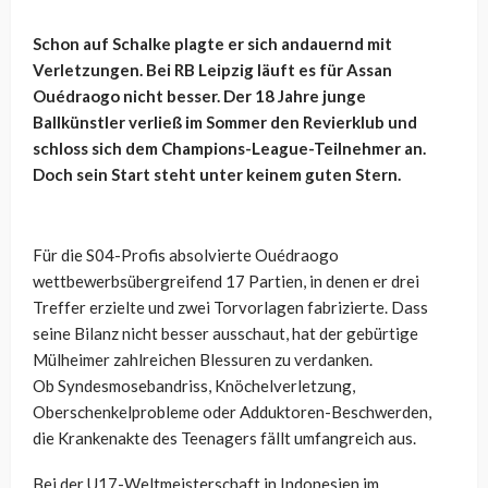
Schon auf Schalke plagte er sich andauernd mit
Verletzungen. Bei RB Leipzig läuft es für Assan
Ouédraogo nicht besser. Der 18 Jahre junge
Ballkünstler verließ im Sommer den Revierklub und
schloss sich dem Champions-League-Teilnehmer an.
Doch sein Start steht unter keinem guten Stern.
Für die S04-Profis absolvierte Ouédraogo
wettbewerbsübergreifend 17 Partien, in denen er drei
Treffer erzielte und zwei Torvorlagen fabrizierte. Dass
seine Bilanz nicht besser ausschaut, hat der gebürtige
Mülheimer zahlreichen Blessuren zu verdanken.
Ob Syndesmosebandriss, Knöchelverletzung,
Oberschenkelprobleme oder Adduktoren-Beschwerden,
die Krankenakte des Teenagers fällt umfangreich aus.
Bei der U17-Weltmeisterschaft in Indonesien im