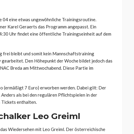
ke 04 eine etwas ungewöhnliche Trainingsroutine.
iner Karel Geraerts das Programm angepasst. Ein
:30 Uhr findet eine öffentliche Trainingseinheit auf dem
frei bleibt und somit kein Mannschaftstraining
v gearbeitet. Den Höhepunkt der Woche bildet jedoch das
en NAC Breda am Mittwochabend. Diese Partie im
uro (ermäßigt 7 Euro) erworben werden. Dabei gilt: Der
 Anders als bei den regulären Pflichtspielen in der
 Tickets enthalten.
chalker Leo Greiml
 das Wiedersehen mit Leo Greiml. Der österreichische