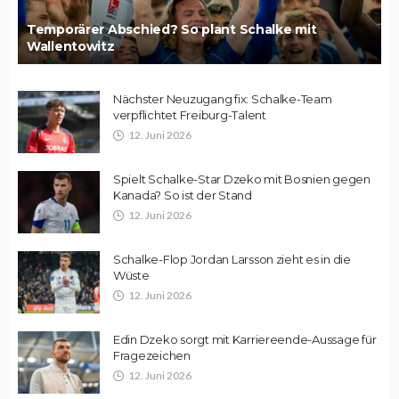
Temporärer Abschied? So plant Schalke mit
Wallentowitz
Nächster Neuzugang fix: Schalke-Team
verpflichtet Freiburg-Talent
12. Juni 2026
Spielt Schalke-Star Dzeko mit Bosnien gegen
Kanada? So ist der Stand
12. Juni 2026
Schalke-Flop Jordan Larsson zieht es in die
Wüste
12. Juni 2026
Edin Dzeko sorgt mit Karriereende-Aussage für
Fragezeichen
12. Juni 2026