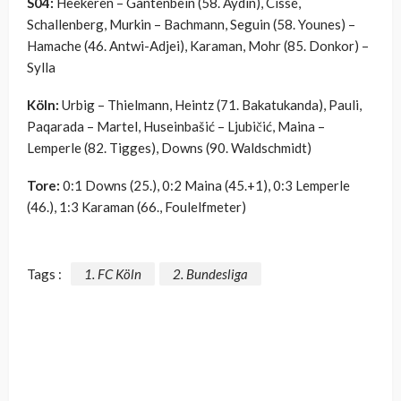
S04:
Heekeren – Gantenbein (58. Aydin), Cissé,
Schallenberg, Murkin – Bachmann, Seguin (58. Younes) –
Hamache (46. Antwi-Adjei), Karaman, Mohr (85. Donkor) –
Sylla
Köln:
Urbig – Thielmann, Heintz (71. Bakatukanda), Pauli,
Paqarada – Martel, Huseinbašić – Ljubičić, Maina –
Lemperle (82. Tigges), Downs (90. Waldschmidt)
Tore:
0:1 Downs (25.), 0:2 Maina (45.+1), 0:3 Lemperle
(46.), 1:3 Karaman (66., Foulelfmeter)
Tags :
1. FC Köln
2. Bundesliga