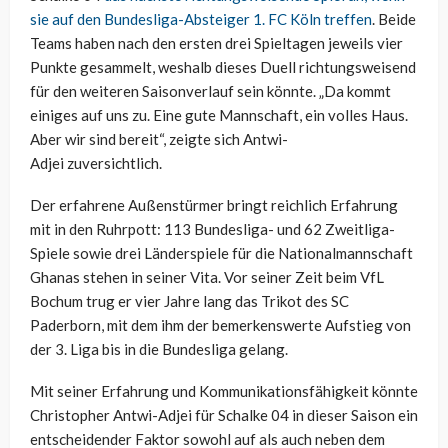
sie auf den Bundesliga-Absteiger 1. FC Köln treffen
. Beide
Teams haben nach den ersten drei Spieltagen jeweils vier
Punkte gesammelt, weshalb dieses Duell richtungsweisend
für den weiteren Saisonverlauf sein könnte. „Da kommt
einiges auf uns zu. Eine gute Mannschaft, ein volles Haus.
Aber wir sind bereit“, zeigte sich
Antwi-
Adjei
zuversichtlich.
Der erfahrene Außenstürmer bringt reichlich Erfahrung
mit in den Ruhrpott: 113 Bundesliga- und 62 Zweitliga-
Spiele sowie drei Länderspiele für die Nationalmannschaft
Ghanas stehen in seiner Vita. Vor seiner Zeit beim VfL
Bochum trug er vier Jahre lang das Trikot des SC
Paderborn, mit dem ihm der bemerkenswerte Aufstieg von
der 3. Liga bis in die Bundesliga gelang.
Mit seiner Erfahrung und Kommunikationsfähigkeit könnte
Christopher
Antwi-Adjei
für Schalke 04 in dieser Saison ein
entscheidender Faktor sowohl auf als auch neben dem