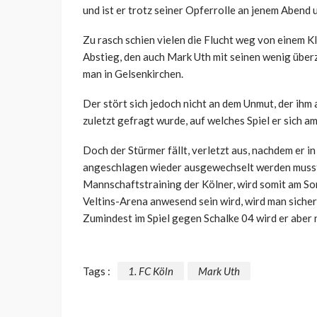
und ist er trotz seiner Opferrolle an jenem Abend 
Zu rasch schien vielen die Flucht weg von einem Klu
Abstieg, den auch Mark Uth mit seinen wenig übe
man in Gelsenkirchen.
Der stört sich jedoch nicht an dem Unmut, der ihm
zuletzt gefragt wurde, auf welches Spiel er sich a
Doch der Stürmer fällt, verletzt aus, nachdem er i
angeschlagen wieder ausgewechselt werden musste.
Mannschaftstraining der Kölner, wird somit am Son
Veltins-Arena anwesend sein wird, wird man siche
Zumindest im Spiel gegen Schalke 04 wird er aber n
Tags :
1. FC Köln
Mark Uth