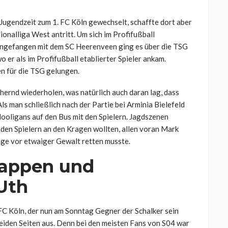
Jugendzeit zum 1. FC Köln gewechselt, schaffte dort aber
gionalliga West antritt. Um sich im Profifußball
Angefangen mit dem SC Heerenveen ging es über die TSG
 er als im Profifußball etablierter Spieler ankam.
en für die TSG gelungen.
hernd wiederholen, was natürlich auch daran lag, dass
s man schließlich nach der Partie bei Arminia Bielefeld
ooligans auf den Bus mit den Spielern. Jagdszenen
s den Spielern an den Kragen wollten, allen voran Mark
nge vor etwaiger Gewalt retten musste.
nappen und
Uth
 FC Köln, der nun am Sonntag Gegner der Schalker sein
 beiden Seiten aus. Denn bei den meisten Fans von S04 war