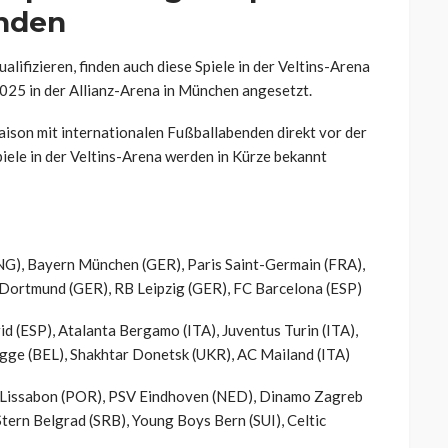
unden
alifizieren, finden auch diese Spiele in der Veltins-Arena
 2025 in der Allianz-Arena in München angesetzt.
aison mit internationalen Fußballabenden direkt vor der
piele in der Veltins-Arena werden in Kürze bekannt
NG), Bayern München (GER), Paris Saint-Germain (FRA),
a Dortmund (GER), RB Leipzig (GER), FC Barcelona (ESP)
d (ESP), Atalanta Bergamo (ITA), Juventus Turin (ITA),
gge (BEL), Shakhtar Donetsk (UKR), AC Mailand (ITA)
 Lissabon (POR), PSV Eindhoven (NED), Dinamo Zagreb
Stern Belgrad (SRB), Young Boys Bern (SUI), Celtic