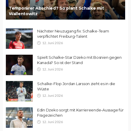
Temporärer Abschied? So plant Schalke mit
Wallentowitz
Nächster Neuzugang fix: Schalke-Team
verpflichtet Freiburg-Talent
12. Juni 2026
Spielt Schalke-Star Dzeko mit Bosnien gegen
Kanada? So ist der Stand
12. Juni 2026
Schalke-Flop Jordan Larsson zieht es in die
Wüste
12. Juni 2026
Edin Dzeko sorgt mit Karriereende-Aussage für
Fragezeichen
12. Juni 2026