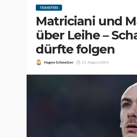
TRANSFERS
Matriciani und 
über Leihe – Sc
dürfte folgen
Hagen Schmelzer
21. August 2024