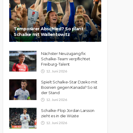
Temporärer Abschied? So plant
Schalke mit Wallentowitz
Nächster Neuzugang fix:
Schalke-Team verpflichtet
Freiburg-Talent
12. Juni 2026
Spielt Schalke-Star Dzeko mit
Bosnien gegen Kanada? So ist
der Stand
12. Juni 2026
Schalke-Flop Jordan Larsson
zieht es in die Wüste
12. Juni 2026