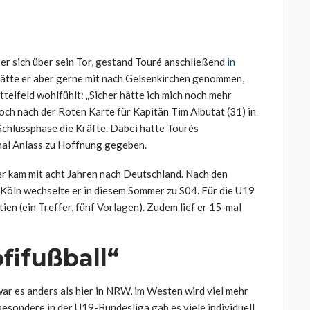
er sich über sein Tor, gestand Touré anschließend
in
 hätte er aber gerne mit nach Gelsenkirchen genommen,
ttelfeld wohlfühlt: „Sicher hätte ich mich noch mehr
ch nach der Roten Karte für Kapitän Tim Albutat (31) in
 Schlussphase die Kräfte. Dabei hatte Tourés
mal Anlass zu Hoffnung gegeben.
r kam mit acht Jahren nach Deutschland. Nach den
 Köln wechselte er in diesem Sommer zu S04. Für die U19
en (ein Treffer, fünf Vorlagen). Zudem lief er 15-mal
fifußball“
 war es anders als hier in NRW, im Westen wird viel mehr
besondere in der U19-Bundesliga gab es viele individuell