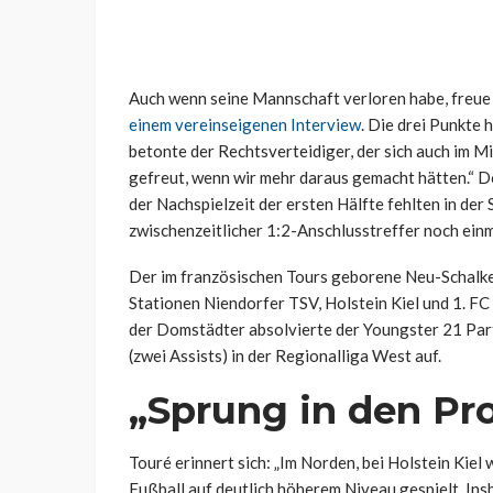
Auch wenn seine Mannschaft verloren habe, freue 
einem vereinseigenen Interview
. Die drei Punkte
betonte der Rechtsverteidiger, der sich auch im Mi
gefreut, wenn wir mehr daraus gemacht hätten.“ Do
der Nachspielzeit der ersten Hälfte fehlten in der
zwischenzeitlicher 1:2-Anschlusstreffer noch ein
Der im französischen Tours geborene Neu-Schalke
Stationen Niendorfer TSV, Holstein Kiel und 1. FC
der Domstädter absolvierte der Youngster 21 Parti
(zwei Assists) in der Regionalliga West auf.
„Sprung in den Pro
Touré erinnert sich: „Im Norden, bei Holstein Kiel
Fußball auf deutlich höherem Niveau gespielt. Ins