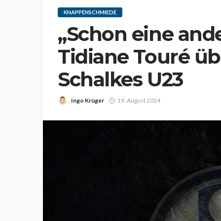
KNAPPENSCHMIEDE
„Schon eine an
Tidiane Touré üb
Schalkes U23
Ingo Krüger
19. August 2024