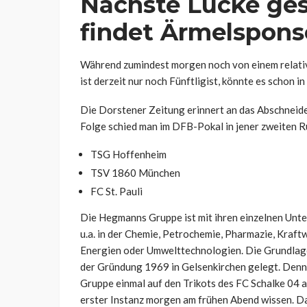
Nächste Lücke ges
findet Ärmelsponso
Während zumindest morgen noch von einem relati
ist derzeit nur noch Fünftligist, könnte es schon 
Die Dorstener Zeitung erinnert an das Abschneide
Folge schied man im DFB-Pokal in jener zweiten R
TSG Hoffenheim
TSV 1860 München
FC St. Pauli
Die Hegmanns Gruppe ist mit ihren einzelnen Unter
u.a. in der Chemie, Petrochemie, Pharmazie, Kraf
Energien oder Umwelttechnologien. Die Grundlagen
der Gründung 1969 in Gelsenkirchen gelegt. Denno
Gruppe einmal auf den Trikots des FC Schalke 04 au
erster Instanz morgen am frühen Abend wissen. Da