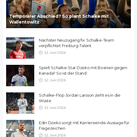
Temporärer Abschied? So plant Schalke mit
Wallentowitz
Nächster Neuzugang fix: Schalke-Team
verpflichtet Freiburg-Talent
12. Juni 2026
Spielt Schalke-Star Dzeko mit Bosnien gegen
Kanada? So ist der Stand
12. Juni 2026
Schalke-Flop Jordan Larsson zieht es in die
Wüste
12. Juni 2026
Edin Dzeko sorgt mit Karriereende-Aussage für
Fragezeichen
12. Juni 2026