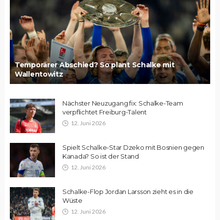
Temporärer Abschied? So plant Schalke mit
Wallentowitz
Nächster Neuzugang fix: Schalke-Team
verpflichtet Freiburg-Talent
12. Juni 2026
Spielt Schalke-Star Dzeko mit Bosnien gegen
Kanada? So ist der Stand
12. Juni 2026
Schalke-Flop Jordan Larsson zieht es in die
Wüste
12. Juni 2026