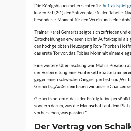
Die Königsblauen beherrschten ihr
Auftaktspiel 
klaren 5:1 (2:1) den Spitzenplatz in der Tabelle. 
besonderer Moment für den Verein und seine Anhä
Trainer Karel Geraerts zeigte sich zufrieden und er
Entscheidungen erwiesen sich im Auftaktspiel als g
den hochgelobten Neuzugang Ron-Thorben Hoffma
das erste Tor vor, das Tobias Mohr mit einem eleg
Eine weitere Überraschung war Mohrs Position al
der Vorbereitung eine Fünferkette hatte trainier
gegen einen schwachen Gegner perfekt um. „Wir hab
Geraerts. „Außerdem haben wir unsere Chancen se
Geraerts betonte, dass der Erfolg keine persönlic
sondern darum, was die Mannschaft auf dem Platz 
vorhersehen, was passiert.“
Der Vertrag von Schalk