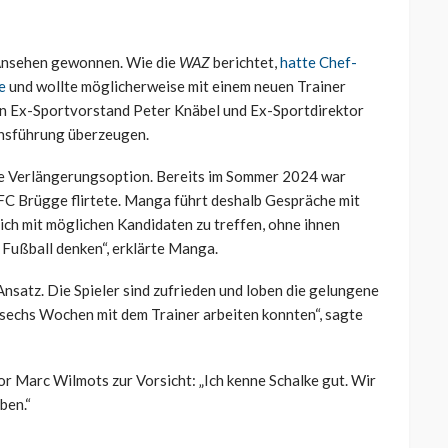
 Ansehen gewonnen. Wie die
WAZ
berichtet,
hatte Chef-
e
und wollte möglicherweise mit einem neuen Trainer
n Ex-Sportvorstand Peter Knäbel und Ex-Sportdirektor
insführung überzeugen.
hne Verlängerungsoption. Bereits im Sommer 2024 war
 FC Brügge flirtete. Manga führt deshalb Gespräche mit
mich mit möglichen Kandidaten zu treffen, ohne ihnen
r Fußball denken“, erklärte Manga.
Ansatz. Die Spieler sind zufrieden und loben die gelungene
r sechs Wochen mit dem Trainer arbeiten konnten“, sagte
r Marc Wilmots zur Vorsicht: „Ich kenne Schalke gut. Wir
ben.“