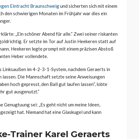
gegen Eintracht Braunschweig
und sicherten sich mit einem
Nach den schwierigen Monaten im Frühjahr war dies ein
nger.
klärte: „Ein schöner Abend für alle.“ Zwei seiner riskanten
oldrichtig. Er setzte im Tor auf Justin Heekeren statt auf
nn. Heekeren legte prompt mit einem präzisen Abstoß
anten Heber vollendete.
s Linksaußen im 4-2-3-1-System, nachdem Geraerts in
en lassen. Die Mannschaft setzte seine Anweisungen
en hoch gepresst, den Ball gut laufen lassen“, lobte
hr gut ausgenutzt.“
he Genugtuung sei: „Es geht nicht um meine Ideen,
gezeigt hat. Niemand hat eine Glaskugel und kann
e-Trainer Karel Geraerts