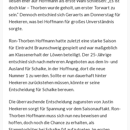
ließen eher auf Hoffmann als erste Wahl schließen: „Es ist
doch klar – Thorben wurde geholt, um erster Torwart zu
sein.“ Dennoch entschied sich Geraerts am Donnerstag für
Heekeren, was bei Hoffmann für großes Unverständnis
sorgte.
Ron-Thorben Hoffmann hatte zuletzt eine starke Saison
für Eintracht Braunschweig gespielt und war maßgeblich
am Klassenerhalt der Löwen beteiligt. Der 25-Jährige
entschied sich nach mehreren Angeboten aus dem In- und
Ausland für Schalke, in der Hoffnung, dort die neue
Nummer 1 zu werden. Sollte er nun dauerhaft hinter
Heekeren zurückstehen müssen, könnte er seine
Entscheidung für Schalke bereuen.
Die überraschende Entscheidung zugunsten von Justin
Heekeren sorgt für Spannung vor dem Saisonauftakt. Ron-
Thorben Hoffmann muss sich nun neu beweisen und
hoffen, doch noch die Chance zu erhalten, als
Stammtorhüter bei Schalke 04 aufzutreten. Im ersten