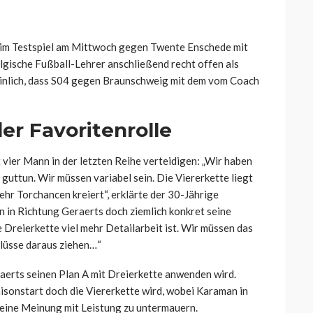
 im Testspiel am Mittwoch gegen Twente Enschede mit
belgische Fußball-Lehrer anschließend recht offen als
heinlich, dass S04 gegen Braunschweig mit dem vom Coach
der Favoritenrolle
vier Mann in der letzten Reihe verteidigen: „Wir haben
guttun. Wir müssen variabel sein. Die Viererkette liegt
ehr Torchancen kreiert“, erklärte der 30-Jährige
n in Richtung Geraerts doch ziemlich konkret seine
e Dreierkette viel mehr Detailarbeit ist. Wir müssen das
hlüsse daraus ziehen…“
raerts seinen Plan A mit Dreierkette anwenden wird.
aisonstart doch die Viererkette wird, wobei Karaman in
seine Meinung mit Leistung zu untermauern.