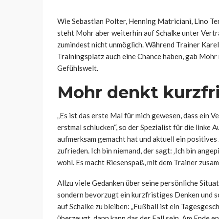
Wie Sebastian Polter, Henning Matriciani, Lino Te
steht Mohr aber weiterhin auf Schalke unter Vert
zumindest nicht unmöglich. Während Trainer Karel 
Trainingsplatz auch eine Chance haben, gab Mohr 
Gefühlswelt.
Mohr denkt kurzfri
„Es ist das erste Mal für mich gewesen, dass ein 
erstmal schlucken“, so der Spezialist für die linke
aufmerksam gemacht hat und aktuell ein positives 
zufrieden. Ich bin niemand, der sagt: ‚Ich bin angepi
wohl. Es macht Riesenspaß, mit dem Trainer zusa
Allzu viele Gedanken über seine persönliche Situa
sondern bevorzugt ein kurzfristiges Denken und sc
auf Schalke zu bleiben: „
Fußball ist ein Tagesgesch
überzeugt, dann kann das der Fall sein. Am Ende en