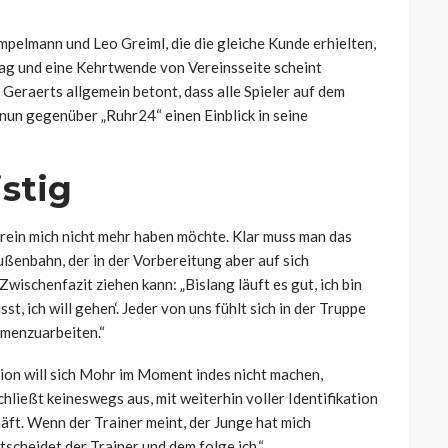
mpelmann und Leo Greiml, die die gleiche Kunde erhielten,
rag und eine Kehrtwende von Vereinsseite scheint
Geraerts allgemein betont, dass alle Spieler auf dem
nun gegenüber „Ruhr24“ einen Einblick in seine
stig
Verein mich nicht mehr haben möchte. Klar muss man das
 Außenbahn, der in der Vorbereitung aber auf sich
Zwischenfazit ziehen kann: „
Bislang läuft es gut, ich bin
sst, ich will gehen‘. Jeder von uns fühlt sich in der Truppe
mmenzuarbeiten.“
tion will sich Mohr im Moment indes nicht machen,
hließt keineswegs aus, mit weiterhin voller Identifikation
äft. Wenn der Trainer meint, der Junge hat mich
tscheidet der Trainer und dem folge ich.“