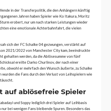
ende in der Transferpolitik, die den Anhängern künftig
rgangenen Jahren haben Spieler wie Ko Itakura, Moritz
Sturm erobert, nur um nach starken Leistungen wieder
achten eine emotionale Achterbahnfahrt, die vielen
 sah sich der FC Schalke 04 gezwungen, verstärkt auf
Saison 2021/2022 von Manchester City kam, beeindruckte
cht gehalten werden, da die Ablösesumme von fünf
Schicksal ereilte Darko Churlinov, der nach einer
te, obwohl er mehrfach den Wunsch äußerte, zu Schalke
n wurden die Fans durch den Verlust von Leihspielern wie
täuscht.
 auf ablösefreie Spieler
badayi und Soppy lediglich drei Spieler auf Leihbasis
n nur bei wenigen Fans bleibende Spuren. Besonders das