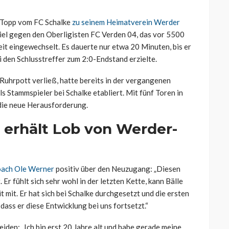
 Topp vom FC Schalke
zu seinem Heimatverein Werder
piel gegen den Oberligisten FC Verden 04, das vor 5500
it eingewechselt. Es dauerte nur etwa 20 Minuten, bis er
 den Schlusstreffer zum 2:0-Endstand erzielte.
 Ruhrpott verließ, hatte bereits in der vergangenen
s Stammspieler bei Schalke etabliert. Mit fünf Toren in
 die neue Herausforderung.
 erhält Lob von Werder-
oach Ole Werner
positiv über den Neuzugang: „Diesen
. Er fühlt sich sehr wohl in der letzten Kette, kann Bälle
mit. Er hat sich bei Schalke durchgesetzt und die ersten
 dass er diese Entwicklung bei uns fortsetzt.“
iden: „Ich bin erst 20 Jahre alt und habe gerade meine