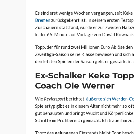
Es sind erst wenige Wochen vergangen, seit Keke
Bremen
zurückgekehrt ist. In seinem ersten Tests
Zuschauern stattfand, wurde er zur zweiten Halbze
in der 65. Minute auf Vorlage von Dawid Kownacki
Topp, der für rund zwei Millionen Euro Ablöse den
Zweitliga-Saison seine Klasse bewiesen und sich al
den letzten Spielen der Saison geht er gestärkt in
Ex-Schalker Keke Topp
Coach Ole Werner
Wie
Reviersport
berichtet,
äußerte sich Werder-C
Spielertyp gibt es in diesem Alter nicht mehr so oft
gut behaupten und bringt Wucht und Körperlichkeit 
Schritte im Profibereich gemacht. Ich traue ihm zu,
Trotz des gelungenen Einstands bleibt Topp besche