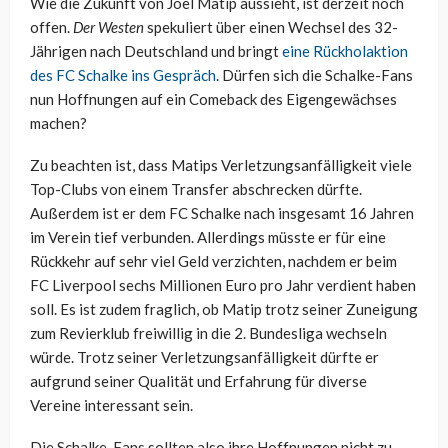
Wie die Zukunft von Joel Matip aussieht, ist derzeit noch
offen.
Der Westen
spekuliert über einen Wechsel des 32-
Jährigen nach Deutschland und bringt
eine Rückholaktion
des FC Schalke ins Gespräch
. Dürfen sich die Schalke-Fans
nun Hoffnungen auf ein Comeback des Eigengewächses
machen?
Zu beachten ist, dass Matips Verletzungsanfälligkeit viele
Top-Clubs von einem Transfer abschrecken dürfte.
Außerdem ist er dem FC Schalke nach insgesamt 16 Jahren
im Verein tief verbunden. Allerdings müsste er für eine
Rückkehr auf sehr viel Geld verzichten, nachdem er beim
FC Liverpool sechs Millionen Euro pro Jahr verdient haben
soll. Es ist zudem fraglich, ob Matip trotz seiner Zuneigung
zum Revierklub freiwillig in die 2. Bundesliga wechseln
würde. Trotz seiner Verletzungsanfälligkeit dürfte er
aufgrund seiner Qualität und Erfahrung für diverse
Vereine interessant sein.
Die Schalke-Fans sollten also ihre Hoffnungen nicht zu