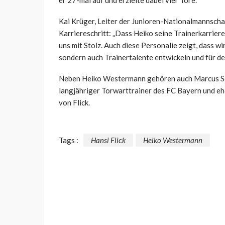
er 27-mal auf und erzielte dabei vier Tore.
Kai Krüger, Leiter der Junioren-Nationalmannscha
Karriereschritt: „Dass Heiko seine Trainerkarriere
uns mit Stolz. Auch diese Personalie zeigt, dass w
sondern auch Trainertalente entwickeln und für de
Neben Heiko Westermann gehören auch Marcus So
langjähriger Torwarttrainer des FC Bayern und eh
von Flick.
Tags :
Hansi Flick
Heiko Westermann