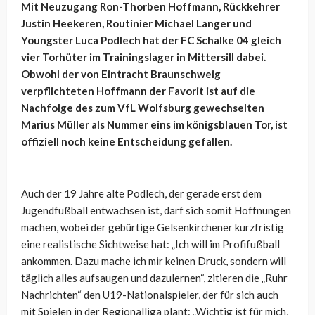
Mit Neuzugang Ron-Thorben Hoffmann, Rückkehrer
Justin Heekeren, Routinier Michael Langer und
Youngster Luca Podlech hat der FC Schalke 04 gleich
vier Torhüter im Trainingslager in Mittersill dabei.
Obwohl der von Eintracht Braunschweig
verpflichteten Hoffmann der Favorit ist auf die
Nachfolge des zum VfL Wolfsburg gewechselten
Marius Müller als Nummer eins im königsblauen Tor, ist
offiziell noch keine Entscheidung gefallen.
Auch der 19 Jahre alte Podlech, der gerade erst dem
Jugendfußball entwachsen ist, darf sich somit Hoffnungen
machen, wobei der gebürtige Gelsenkirchener kurzfristig
eine realistische Sichtweise hat:
„Ich will im Profifußball
ankommen. Dazu mache ich mir keinen Druck, sondern will
täglich alles aufsaugen und dazulernen“, zitieren die „Ruhr
Nachrichten“ den U19-Nationalspieler, der für sich auch
mit Spielen in der Regionalliga plant: „
Wichtig ist für mich,