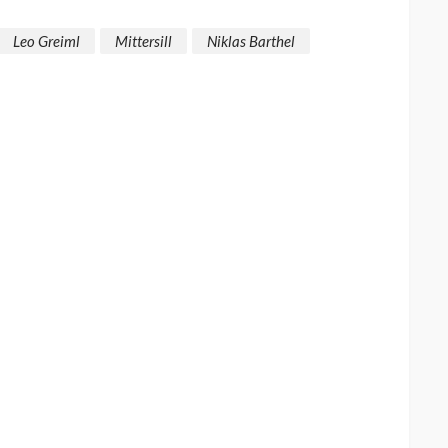
Leo Greiml
Mittersill
Niklas Barthel