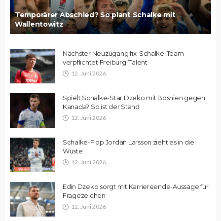
Temporärer Abschied? So plant Schalke mit
Wallentowitz
Nächster Neuzugang fix: Schalke-Team
verpflichtet Freiburg-Talent
12. Juni 2026
Spielt Schalke-Star Dzeko mit Bosnien gegen
Kanada? So ist der Stand
12. Juni 2026
Schalke-Flop Jordan Larsson zieht es in die
Wüste
12. Juni 2026
Edin Dzeko sorgt mit Karriereende-Aussage für
Fragezeichen
12. Juni 2026