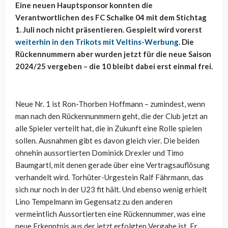
Eine neuen Hauptsponsor konnten die
Verantwortlichen des FC Schalke 04 mit dem Stichtag
1. Juli noch nicht präsentieren. Gespielt wird vorerst
weiterhin in den Trikots mit Veltins-Werbung
. Die
Rückennummern aber wurden jetzt für die neue Saison
2024/25 vergeben – die 10 bleibt dabei erst einmal frei.
Neue Nr. 1 ist Ron-Thorben Hoffmann – zumindest, wenn
man nach den Rückennunmmern geht, die der Club jetzt an
alle Spieler verteilt hat, die in Zukunft eine Rolle spielen
sollen. Ausnahmen gibt es davon gleich vier. Die beiden
ohnehin aussortierten Dominick Drexler und Timo
Baumgartl, mit denen gerade über eine Vertragsauflösung
verhandelt wird. Torhüter-Urgestein Ralf Fährmann, das
sich nur noch in der U23 fit hält. Und ebenso wenig erhielt
Lino Tempelmann im Gegensatz zu den anderen
vermeintlich Aussortierten eine Rückennummer, was eine
neue Erkenntnis aus der jetzt erfolgten Vergabe ist. Er