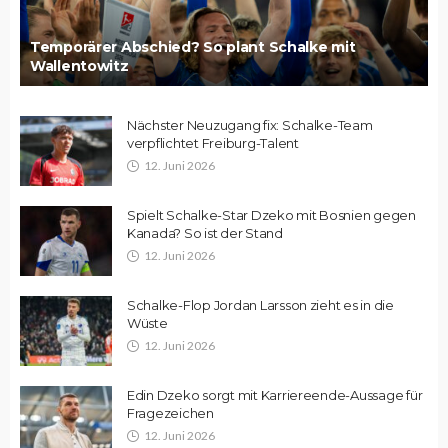
Temporärer Abschied? So plant Schalke mit
Wallentowitz
Nächster Neuzugang fix: Schalke-Team
verpflichtet Freiburg-Talent
12. Juni 2026
Spielt Schalke-Star Dzeko mit Bosnien gegen
Kanada? So ist der Stand
12. Juni 2026
Schalke-Flop Jordan Larsson zieht es in die
Wüste
12. Juni 2026
Edin Dzeko sorgt mit Karriereende-Aussage für
Fragezeichen
12. Juni 2026