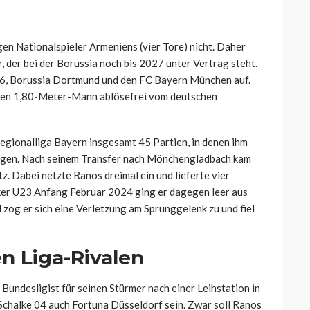
en Nationalspieler Armeniens (vier Tore) nicht. Daher
, der bei der Borussia noch bis 2027 unter Vertrag steht.
96, Borussia Dortmund und den FC Bayern München auf.
den 1,80-Meter-Mann ablösefrei vom deutschen
egionalliga Bayern insgesamt 45 Partien, in denen ihm
angen. Nach seinem Transfer nach Mönchengladbach kam
z. Dabei netzte Ranos dreimal ein und lieferte vier
ker U23 Anfang Februar 2024 ging er dagegen leer aus
 zog er sich eine Verletzung am Sprunggelenk zu und fiel
n Liga-Rivalen
 Bundesligist für seinen Stürmer nach einer Leihstation in
Schalke 04 auch Fortuna Düsseldorf sein. Zwar soll Ranos