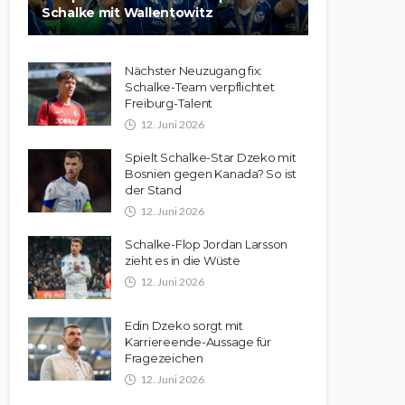
Schalke mit Wallentowitz
Nächster Neuzugang fix:
Schalke-Team verpflichtet
Freiburg-Talent
12. Juni 2026
Spielt Schalke-Star Dzeko mit
Bosnien gegen Kanada? So ist
der Stand
12. Juni 2026
Schalke-Flop Jordan Larsson
zieht es in die Wüste
12. Juni 2026
Edin Dzeko sorgt mit
Karriereende-Aussage für
Fragezeichen
12. Juni 2026