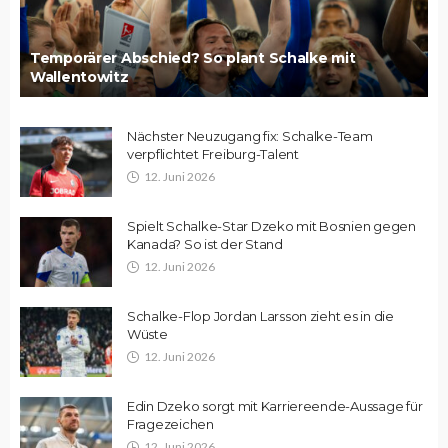
Temporärer Abschied? So plant Schalke mit
Wallentowitz
Nächster Neuzugang fix: Schalke-Team
verpflichtet Freiburg-Talent
12. Juni 2026
Spielt Schalke-Star Dzeko mit Bosnien gegen
Kanada? So ist der Stand
12. Juni 2026
Schalke-Flop Jordan Larsson zieht es in die
Wüste
12. Juni 2026
Edin Dzeko sorgt mit Karriereende-Aussage für
Fragezeichen
12. Juni 2026