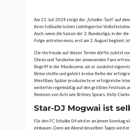
Am 21. Juli 2024 steigt der „Schalke-Tach“ auf d
ihren fußballerischen Lieblingen bei Volksfestat
Auch, wenn die Saison der 2. Bundesliga, in der di
Folge antreten muss, erst am 2. August beginnt, ist 
Die Vorfreude auf diesen Termin dürfte zuletzt no
Ohren und Tanzbeine der anwesenden Fans erfreuen
Begriff in der Musikszene, als er zunächst eigens
Beine stellte und gehört in eine Reihe der erfol
WestBam. Später produzierte er erfolgreiche Int
weiterhin regelmäßig auf den größten Festivals au
Remixen von Acts wie Britney Spears, Kelly Clark
Star-DJ Mogwai ist sel
Für den FC Schalke 04 wird er an jenem Sonntag ei
einbauen. Denn am Abend desselben Tages wird er