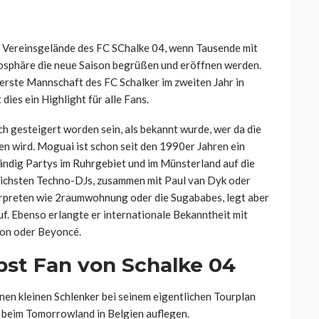
em Vereinsgelände des FC SChalke 04, wenn Tausende mit
mosphäre die neue Saison begrüßen und eröffnen werden.
e erste Mannschaft des FC Schalker im zweiten Jahr in
dies ein Highlight für alle Fans.
ch gesteigert worden sein, als bekannt wurde, wer da die
 wird. Moguai ist schon seit den 1990er Jahren ein
tändig Partys im Ruhrgebiet und im Münsterland auf die
greichsten Techno-DJs, zusammen mit Paul van Dyk oder
erpreten wie 2raumwohnung oder die Sugababes, legt aber
f. Ebenso erlangte er internationale Bekanntheit mit
son oder Beyoncé.
bst Fan von Schalke 04
nen kleinen Schlenker bei seinem eigentlichen Tourplan
 beim Tomorrowland in Belgien auflegen.