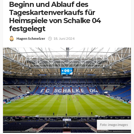
Beginn und Ablauf des
Tageskartenverkaufs für
Heimspiele von Schalke 04
festgelegt
Hagen Schmelzer
18. Juni 2024
Foto: imago images