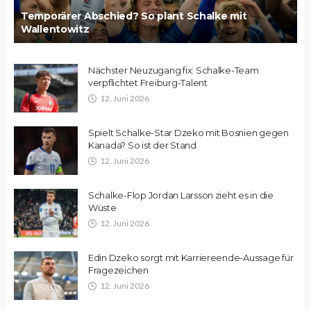
Temporärer Abschied? So plant Schalke mit
Wallentowitz
Nächster Neuzugang fix: Schalke-Team
verpflichtet Freiburg-Talent
12. Juni 2026
Spielt Schalke-Star Dzeko mit Bosnien gegen
Kanada? So ist der Stand
12. Juni 2026
Schalke-Flop Jordan Larsson zieht es in die
Wüste
12. Juni 2026
Edin Dzeko sorgt mit Karriereende-Aussage für
Fragezeichen
12. Juni 2026