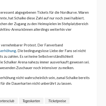
Interessent abgegebenen Tickets für die Nordkurve. Waren
nnte, hat Schalke diese Zahl auf nur noch zwei halbiert.
schen der Zugang zu den Heimspielen im Stehplatzbereich
Veltins-Arena können allerdings weiterhin vier
ch vernehmbarer Protest. Der Fanverband
iserhöhung
. Die bedingungslose Liebe der Fans sei nicht
ts zu zahlen. Es sei keine Selbstverständlichkeit
die Schalker Arena nahezu immer ausverkauft gewesen sei.
nwesenden Zuschauer noch intensiver zu melken.
erhöhung nicht wahrscheinlich sein, zumal Schalke bereits
für die Dauerkarten nicht unberührt zu lassen.
rtersclub
Tageskarten
Ticketpreise