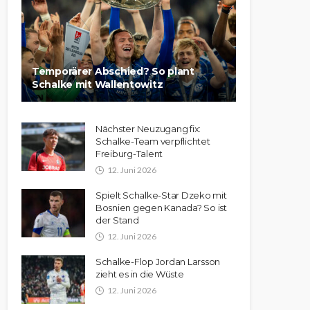
Temporärer Abschied? So plant
Schalke mit Wallentowitz
Nächster Neuzugang fix:
Schalke-Team verpflichtet
Freiburg-Talent
12. Juni 2026
Spielt Schalke-Star Dzeko mit
Bosnien gegen Kanada? So ist
der Stand
12. Juni 2026
Schalke-Flop Jordan Larsson
zieht es in die Wüste
12. Juni 2026