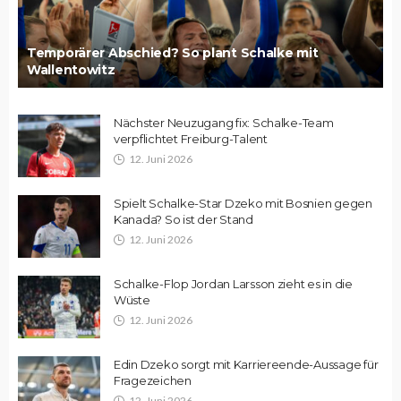
Temporärer Abschied? So plant Schalke mit
Wallentowitz
Nächster Neuzugang fix: Schalke-Team
verpflichtet Freiburg-Talent
12. Juni 2026
Spielt Schalke-Star Dzeko mit Bosnien gegen
Kanada? So ist der Stand
12. Juni 2026
Schalke-Flop Jordan Larsson zieht es in die
Wüste
12. Juni 2026
Edin Dzeko sorgt mit Karriereende-Aussage für
Fragezeichen
12. Juni 2026