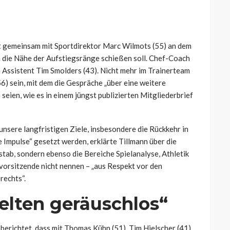
 gemeinsam mit Sportdirektor Marc Wilmots (55) an dem
n die Nähe der Aufstiegsränge schießen soll. Chef-Coach
n Assistent Tim Smolders (43). Nicht mehr im Trainerteam
) sein, mit dem die Gespräche „über eine weitere
eien, wie es in einem jüngst publizierten Mitgliederbrief
nsere langfristigen Ziele, insbesondere die Rückkehr in
 Impulse“ gesetzt werden, erklärte Tillmann über die
stab, sondern ebenso die Bereiche Spielanalyse, Athletik
orsitzende nicht nennen – „aus Respekt vor den
rechts“.
elten geräuschlos“
erichtet, dass mit Thomas Kühn (51), Tim Hielscher (41)