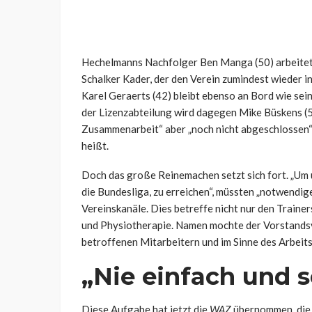
Hechelmanns Nachfolger Ben Manga (50) arbeitet
Schalker Kader, der den Verein zumindest wieder i
Karel Geraerts (42) bleibt ebenso an Bord wie sei
der Lizenzabteilung wird dagegen Mike Büskens (56
Zusammenarbeit“ aber „noch nicht abgeschlossen“ s
heißt.
Doch das große Reinemachen setzt sich fort. „Um u
die Bundesliga, zu erreichen“, müssten „notwendige
Vereinskanäle. Dies betreffe nicht nur den Trainer
und Physiotherapie. Namen mochte der Vorstandsv
betroffenen Mitarbeitern und im Sinne des Arbeits
„Nie einfach und s
Diese Aufgabe hat jetzt die
WAZ
übernommen, die b