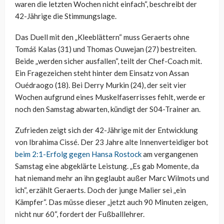
waren die letzten Wochen nicht einfach“, beschreibt der
42-Jährige die Stimmungslage.
Das Duell mit den „Kleeblättern“ muss Geraerts ohne
Tomáš Kalas (31) und Thomas Ouwejan (27) bestreiten.
Beide „werden sicher ausfallen“, teilt der Chef-Coach mit.
Ein Fragezeichen steht hinter dem Einsatz von Assan
Ouédraogo (18). Bei Derry Murkin (24), der seit vier
Wochen aufgrund eines Muskelfaserrisses fehlt, werde er
noch den Samstag abwarten, kündigt der S04-Trainer an.
Zufrieden zeigt sich der 42-Jährige mit der Entwicklung
von Ibrahima Cissé. Der 23 Jahre alte Innenverteidiger bot
beim 2:1-Erfolg gegen Hansa Rostock
am vergangenen
Samstag eine abgeklärte Leistung. „Es gab Momente, da
hat niemand mehr an ihn geglaubt außer Marc Wilmots und
ich“, erzählt Geraerts. Doch der junge Malier sei „ein
Kämpfer“. Das müsse dieser „jetzt auch 90 Minuten zeigen,
nicht nur 60“, fordert der Fußballlehrer.