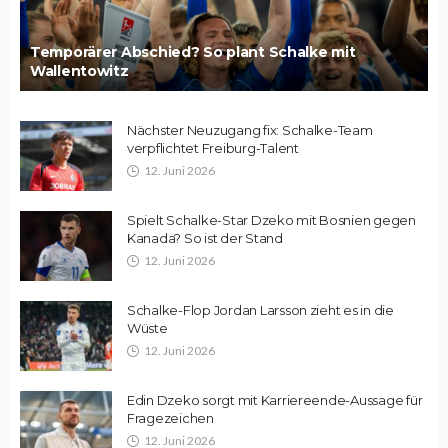
Temporärer Abschied? So plant Schalke mit
Wallentowitz
Nächster Neuzugang fix: Schalke-Team
verpflichtet Freiburg-Talent
12. Juni 2026
Spielt Schalke-Star Dzeko mit Bosnien gegen
Kanada? So ist der Stand
12. Juni 2026
Schalke-Flop Jordan Larsson zieht es in die
Wüste
12. Juni 2026
Edin Dzeko sorgt mit Karriereende-Aussage für
Fragezeichen
12. Juni 2026