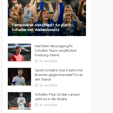
Temporärer Abschied? So plant
Schalke mit Wallentowitz
Nächster Neuzugang fix:
Schalke-Team verpflichtet
Freiburg-Talent
12. Juni 2026
Spielt Schalke-Star Dzeko mit
Bosnien gegen Kanada? So ist
der Stand
12. Juni 2026
Schalke-Flop Jordan Larsson
zieht es in die Wüste
12. Juni 2026