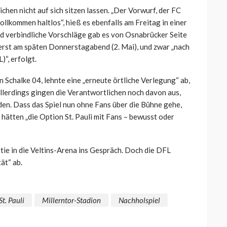
hen nicht auf sich sitzen lassen. „Der Vorwurf, der FC
ollkommen haltlos“, hieß es ebenfalls am Freitag in einer
und verbindliche Vorschläge gab es von Osnabrücker Seite
 erst am späten Donnerstagabend (2. Mai), und zwar „nach
“, erfolgt.
 Schalke 04, lehnte eine „erneute örtliche Verlegung“ ab,
Allerdings gingen die Verantwortlichen noch davon aus,
den. Dass das Spiel nun ohne Fans über die Bühne gehe,
hätten „die Option St. Pauli mit Fans – bewusst oder
ie in die Veltins-Arena ins Gespräch. Doch die DFL
ät“ ab.
St. Pauli
Millerntor-Stadion
Nachholspiel