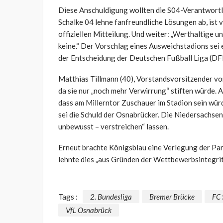
Diese Anschuldigung wollten die S04-Verantwortlic
Schalke 04 lehne fanfreundliche Lösungen ab, ist v
offiziellen Mitteilung. Und weiter: „Werthaltige 
keine.“ Der Vorschlag eines Ausweichstadions sei
der Entscheidung der Deutschen Fußball Liga (DFL)
Matthias Tillmann (40), Vorstandsvorsitzender von
da sie nur „noch mehr Verwirrung“ stiften würde. 
dass am Millerntor Zuschauer im Stadion sein wür
sei die Schuld der Osnabrücker. Die Niedersachsen 
unbewusst – verstreichen“ lassen.
Erneut brachte Königsblau eine Verlegung der Part
lehnte dies „aus Gründen der Wettbewerbsintegrit
Tags :
2. Bundesliga
Bremer Brücke
FC 
VfL Osnabrück