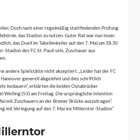
rollen. Doch nach einer regelmäßig stattfindenden Prüfung
ehörde, das Stadion zu nutzen. Guter Rat war nun teuer.
lich, das Duell im Tabellenkeller auf den 7. Mai um 18.30
or-Stadion des FC St. Pauli sein, Zuschauer aus
en.
e andere Spielstätte nicht akzeptiert. „Leider hat der FC
Hannover generell abgelehnt und dies schriftlich
 sehr bedauern“, erklärten die beiden Osnabrücker
l Welling (53) am Freitag. Die ursprüngliche Intention
 Mai mit Zuschauern an der Bremer Brücke auszutragen“.
ng mit Verlegung auf den 7. Mai ins Millerntor-Stadion“
illerntor