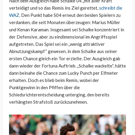
Nach dem Ausgleich habe Schalke 04 „mit aller Kraft“
verteidigt und so das Remis ins Ziel gerettet,
schreibt die
WAZ
. Den Punkt habe S04 erneut den beiden Spielern zu
verdanken, die seit Monaten überzeugen: Marius Müller
und Kenan Karaman. Insgesamt sei Schalke konzentriert in
der Defensive, aber zu eindimensional im Angriffsspiel
aufgetreten. Das Spiel sei ein „wenig attraktiver
Abnutzungskampf“ gewesen, in dem Schalke aus seiner
ersten Chance gleich ein Tor erzielte. Der Ausgleich gab
dann wieder der Fortuna Auftrieb. „Schalke wackelte“, hätte
dann beinahe die Chance zum Lucky Punch per Elfmeter
erhalten. Doch es blieb beim Remis, wobei der
Punktgewinn in den Pfiffen über die
Schiedsrichterentscheidung unterging, den bereits
verhängten Strafstoß zurückzunehmen.