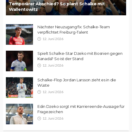
Temporärer Abschied? So plant Schalke mit
Wallentowitz
Nächster Neuzugang fix: Schalke-Team
verpflichtet Freiburg-Talent
12. Juni 2026
Spielt Schalke-Star Dzeko mit Bosnien gegen
Kanada? So ist der Stand
12. Juni 2026
Schalke-Flop Jordan Larsson zieht es in die
Wüste
12. Juni 2026
Edin Dzeko sorgt mit Karriereende-Aussage für
Fragezeichen
12. Juni 2026