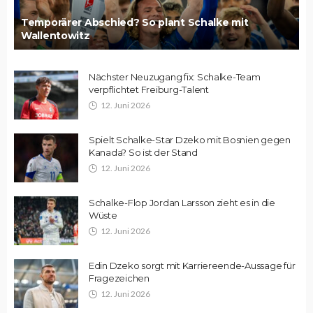
Temporärer Abschied? So plant Schalke mit
Wallentowitz
Nächster Neuzugang fix: Schalke-Team
verpflichtet Freiburg-Talent
12. Juni 2026
Spielt Schalke-Star Dzeko mit Bosnien gegen
Kanada? So ist der Stand
12. Juni 2026
Schalke-Flop Jordan Larsson zieht es in die
Wüste
12. Juni 2026
Edin Dzeko sorgt mit Karriereende-Aussage für
Fragezeichen
12. Juni 2026