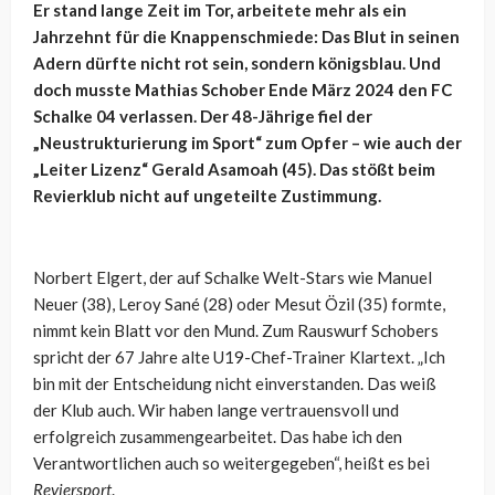
Er stand lange Zeit im Tor, arbeitete mehr als ein
Jahrzehnt für die Knappenschmiede: Das Blut in seinen
Adern dürfte nicht rot sein, sondern königsblau. Und
doch musste Mathias Schober Ende März 2024 den FC
Schalke 04 verlassen. Der 48-Jährige fiel der
„Neustrukturierung im Sport“ zum Opfer – wie auch der
„Leiter Lizenz“ Gerald Asamoah (45). Das stößt beim
Revierklub nicht auf ungeteilte Zustimmung.
Norbert Elgert, der auf Schalke Welt-Stars wie Manuel
Neuer (38), Leroy Sané (28) oder Mesut Özil (35) formte,
nimmt kein Blatt vor den Mund. Zum Rauswurf Schobers
spricht der 67 Jahre alte U19-Chef-Trainer Klartext. „Ich
bin mit der Entscheidung nicht einverstanden. Das weiß
der Klub auch. Wir haben lange vertrauensvoll und
erfolgreich zusammengearbeitet. Das habe ich den
Verantwortlichen auch so weitergegeben“, heißt es bei
Reviersport
.