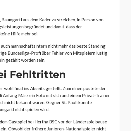
g, Baumgartl aus dem Kader zu streichen, in Person von
sleistungen begründet und damit, dass der
eine Hilfe mehr sei.
r auch mannschaftsintern nicht mehr das beste Standing
rige Bundesliga-Profi über Fehler von Mitspielern lustig
ln gezählt worden sein.
i Fehltritten
r wohl final ins Abseits gestellt. Zum einen postete der
i Anfang März ein Foto mit sich und einem Privat-Trainer
och nicht bekannt waren. Gegner St. Pauli konnte
umgartl nicht spielen wird.
dem Gastspiel bei Hertha BSC vor der Länderspielpause
ein. Obwohl der frühere Junioren-Nationalspieler nicht