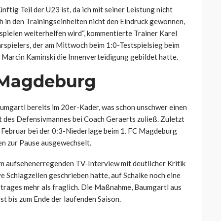
ftig Teil der U23 ist, da ich mit seiner Leistung nicht
h in den Trainingseinheiten nicht den Eindruck gewonnen,
tspielen weiterhelfen wird“, kommentierte Trainer Karel
rspielers, der am Mittwoch beim 1:0-Testspielsieg beim
Marcin Kaminski die Innenverteidigung gebildet hatte.
n Magdeburg
Baumgartl bereits im 20er-Kader, was schon unschwer einen
t des Defensivmannes bei Coach Geraerts zuließ. Zuletzt
. Februar bei der 0:3-Niederlage beim 1. FC Magdeburg
en zur Pause ausgewechselt.
em aufsehenerregenden TV-Interview mit deutlicher Kritik
e Schlagzeilen geschrieben hatte, auf Schalke noch eine
ertrages mehr als fraglich. Die Maßnahme, Baumgartl aus
est bis zum Ende der laufenden Saison.