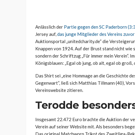
Anlässlich der
Partie gegen den SC Paderborn (3:
Jersey auf,
das junge Mitglieder des Vereins zuvor
Auktionsportal „unitedcharity.de“ die Versteigeru
Knappen von 1924. Auf der Brust stand nicht wie s
sondern der Schriftzug „Für immer mein Verein“. Im
Königsblauen: „Egal ob jung, ob alt, egal ob groß, o
Das Shirt sei „eine Hommage an die Geschichte des 
Gegenwart“, ließ sich Matthias Tillmann (40), Vor
Vereinswebsite zitieren.
Terodde besonder
Insgesamt 22.472 Euro brachte die Auktion der vere
Verein auf seiner Website mit. Als besonders bege
Das original Matchworn Trikot des Zweitliga-Rek