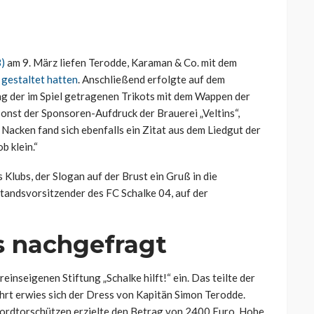
3)
am 9. März liefen Terodde, Karaman & Co. mit dem
 gestaltet hatten
. Anschließend erfolgte auf dem
ng der im Spiel getragenen Trikots mit dem Wappen der
onst der Sponsoren-Aufdruck der Brauerei „Veltins“,
 Nacken fand sich ebenfalls ein Zitat aus dem Liedgut der
b klein.“
Klubs, der Slogan auf der Brust ein Gruß in die
standsvorsitzender des FC Schalke 04, auf der
s nachgefragt
inseigenen Stiftung „Schalke hilft!“ ein. Das teilte der
hrt erwies sich der Dress von Kapitän Simon Terodde.
ordtorschützen erzielte den Betrag von 2400 Euro. Hohe