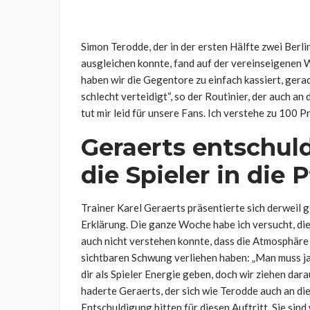
Simon Terodde, der in der ersten Hälfte zwei Berl
ausgleichen konnte, fand auf der vereinseigenen 
haben wir die Gegentore zu einfach kassiert, gera
schlecht verteidigt“, so der Routinier, der auch a
tut mir leid für unsere Fans. Ich verstehe zu 100 Pr
Geraerts entschul
die Spieler in die P
Trainer Karel Geraerts präsentierte sich derweil 
Erklärung. Die ganze Woche habe ich versucht, die 
auch nicht verstehen konnte, dass die Atmosphäre 
sichtbaren Schwung verliehen haben: „Man muss ja 
dir als Spieler Energie geben, doch wir ziehen darau
haderte Geraerts, der sich wie Terodde auch an di
Entschuldigung bitten für diesen Auftritt. Sie sin