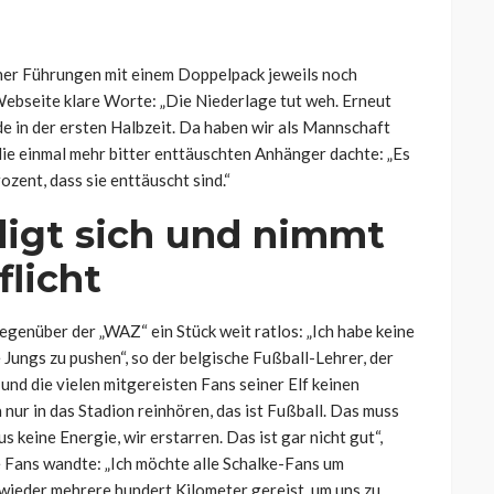
iner Führungen mit einem Doppelpack jeweils noch
Webseite klare Worte: „Die Niederlage tut weh. Erneut
de in der ersten Halbzeit. Da haben wir als Mannschaft
n die einmal mehr bitter enttäuschten Anhänger dachte: „Es
ozent, dass sie enttäuscht sind.“
digt sich und nimmt
flicht
gegenüber der „WAZ“ ein Stück weit ratlos:
„Ich habe keine
Jungs zu pushen“, so der belgische Fußball-Lehrer, der
und die vielen mitgereisten Fans seiner Elf keinen
nur in das Stadion reinhören, das ist Fußball. Das muss
s keine Energie, wir erstarren. Das ist gar nicht gut“,
e Fans wandte: „Ich möchte alle Schalke-Fans um
d wieder mehrere hundert Kilometer gereist, um uns zu