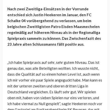
Nach zwei Zweitliga-Einsätzen in der Vorrunde
entschied sich Justin Heekeren im Januar, den FC
Schalke 04 vorübergehend zu verlassen, um beim
belgischen Zweitligisten Patro Eisden Maasmechelen
regelmäßig auf höherem Niveau als in der Regionalliga
Spielpraxis sammeln zu können. Das Zwischenfazit des
23 Jahre alten Schlussmanns fällt positiv aus.
„Ich habe Spielpraxis auf sehr, sehr gutem Niveau. Das ist
genau das, was alle Beteiligten wollten. Ich wusste nicht,
dass die Qualität auf so einem hohen Level ist, auch wenn
ich mir vorher ein paar Spiele angeguckt habe. Man kann es
mit der unteren zweiten und oberen dritten Liga in
Deutschland vergleichen. Es läuft sehr gut. Wir spielen
oben mit, haben von sieben Spielen nur eins verloren, und
ich habe viermal zu Null gespielt“, sagte Heekeren noch vor
dem Gastspiel am Freitagabend beim SK Beveren, das mit