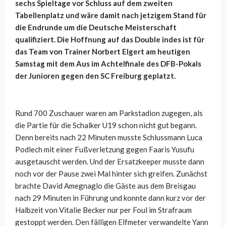
sechs Spieltage vor Schluss auf dem zweiten
Tabellenplatz und wäre damit nach jetzigem Stand für
die Endrunde um die Deutsche Meisterschaft
qualifiziert. Die Hoffnung auf das Double indes ist für
das Team von Trainer Norbert Elgert am heutigen
Samstag mit dem Aus im Achtelfinale des DFB-Pokals
der Junioren gegen den SC Freiburg geplatzt.
Rund 700 Zuschauer waren am Parkstadion zugegen, als
die Partie für die Schalker U19 schon nicht gut begann.
Denn bereits nach 22 Minuten musste Schlussmann
Luca
Podlech
mit einer Fußverletzung gegen
Faaris
Yusufu
ausgetauscht werden. Und der Ersatzkeeper musste dann
noch vor der Pause zwei Mal hinter sich greifen. Zunächst
brachte
David
Amegnaglo
die Gäste aus dem Breisgau
nach 29 Minuten in Führung und konnte dann kurz vor der
Halbzeit von
Vitalie
Becker nur per Foul im Strafraum
gestoppt werden. Den fälligen E
lfmeter
verwandelte Yann