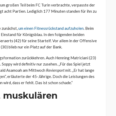
um großen Teil beim FC Turin verbrachte, verpasste der
gt acht Partien. Lediglich 177 Minuten standen für ihn zu
e zunächst,
um einen Fitnessrückstand aufzuholen
. Beim
 Einstand für Königsblau. In den folgenden beiden
aerts (42) für seine Startelf. Vor allem in der Offensive
30) blieb nur ein Platz auf der Bank.
ngsformation zurückkehren. Auch Henning Matriciani (23)
 Soppy wird definitiv nur zusehen. „Für das Spiel jetzt
 Gerald Asamoah am Mittwoch
Reviersport
mit. „Er hat lange
ngen“, erläuterte der 45-Jährige. Doch die Leistungen des
 wird, dass er fehlt. Das ist schon schade.“
 muskulären