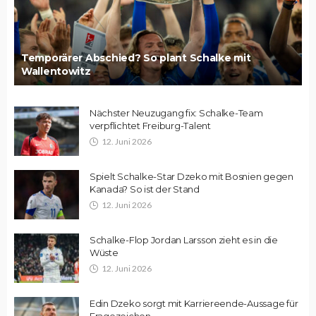
Temporärer Abschied? So plant Schalke mit
Wallentowitz
Nächster Neuzugang fix: Schalke-Team
verpflichtet Freiburg-Talent
12. Juni 2026
Spielt Schalke-Star Dzeko mit Bosnien gegen
Kanada? So ist der Stand
12. Juni 2026
Schalke-Flop Jordan Larsson zieht es in die
Wüste
12. Juni 2026
Edin Dzeko sorgt mit Karriereende-Aussage für
Fragezeichen