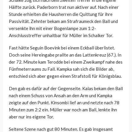
Schalke zog sich nach dem zweiten Treffer in die eigene
Hälfte zurück. Paderborn trat nun aktiver auf. Nach einer
Stunde erhielten die Hausherren die Quittung für ihre
Passivität. Zehnter bekam am Strafraumeck den Ball und
versenkte ihn mit einer Bogenlampe zum 1:2-
Anschlusstreffer unhaltbar für Müller im Schalker Tor.
Fast hätte Seguin Boevink bei einem Eckball überlistet.
Doch seine Hereingabe prallte an das Lattenkreuz (67.). In
der 72. Minute kam Terodde bei einem Zweikampf nahe des
Fünfmeterraums zu Fall. Kampka sah sich die Bilder ab,
entschied sich aber gegen einen Strafstoß für Königsblau.
Den gab es dafür auf der Gegenseite. Kalas bekam den Ball
nach einem Schuss von Ansah an den Arm und Kampka
zeigte auf den Punkt. Kinsombi lief an und netzte nach 78
Minuten zum 2:2 ein. Müller war noch am Ball, lenkte ihn
aber nur ins eigene Tor.
Seltene Szene nach gut 80 Minuten. Es gab insgesamt