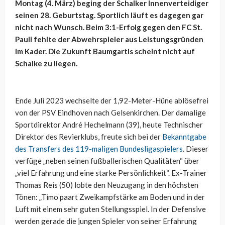
Montag (4. März) beging der Schalker Innenverteidiger
seinen 28. Geburtstag. Sportlich läuft es dagegen gar
nicht nach Wunsch. Beim 3:1-Erfolg gegen den FC St.
Pauli fehlte der Abwehrspieler aus Leistungsgründen
im Kader. Die Zukunft Baumgartls scheint nicht auf
Schalke zu liegen.
Ende Juli 2023 wechselte der 1,92-Meter-Hüne ablösefrei
von der PSV Eindhoven nach Gelsenkirchen. Der damalige
Sportdirektor André Hechelmann (39), heute Technischer
Direktor des Revierklubs, freute sich bei der
Bekanntgabe
des Transfers des 119-maligen Bundesligaspielers
. Dieser
verfüge „neben seinen fußballerischen Qualitäten“ über
„viel Erfahrung und eine starke Persönlichkeit“. Ex-Trainer
Thomas Reis (50) lobte den Neuzugang in den höchsten
Tönen: „Timo paart Zweikampfstärke am Boden und in der
Luft mit einem sehr guten Stellungsspiel. In der Defensive
werden gerade die jungen Spieler von seiner Erfahrung